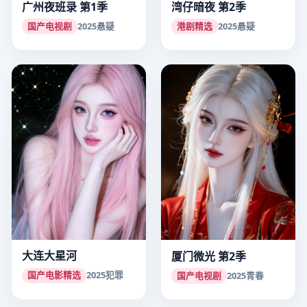
广州夜班录 第1季
湾仔暗夜 第2季
国产电视剧
2025
悬疑
港剧精选
2025
悬疑
大连大星河
厦门微光 第2季
国产电影精选
2025
犯罪
国产电视剧
2025
青春