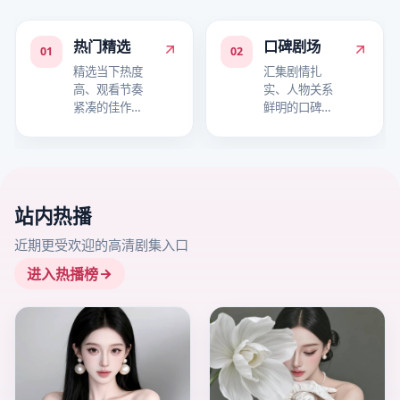
热门精选
口碑剧场
01
02
精选当下热度
汇集剧情扎
高、观看节奏
实、人物关系
紧凑的佳作，
鲜明的口碑作
适合快速进入
品，适合细品
追剧状态。
故事层次。
站内热播
近期更受欢迎的高清剧集入口
进入热播榜